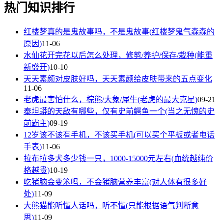
热门知识排行
红楼梦真的是鬼故事吗，不是鬼故事(红楼梦鬼气森森的
原因)
11-06
水仙花开完花以后怎么处理，修剪/养护/保存/栽种(能重
新盛开)
10-10
天天素颜对皮肤好吗，天天素颜给皮肤带来的五点变化
11-06
老虎最害怕什么，棕熊/大象/犀牛(老虎的最大克星)
09-21
泰坦蟒的天敌有哪些，仅有史前鳄鱼一个(当之无愧的史
前霸主)
09-19
12岁该不该有手机，不该买手机(可以买个平板或者电话
手表)
11-06
拉布拉多犬多少钱一只，1000-15000元左右(血统越纯价
格越贵)
10-19
吃猪脑会变笨吗，不会猪脑营养丰富(对人体有很多好
处)
11-09
大熊猫能听懂人话吗，听不懂(只能根据语气判断意
思)
11-09