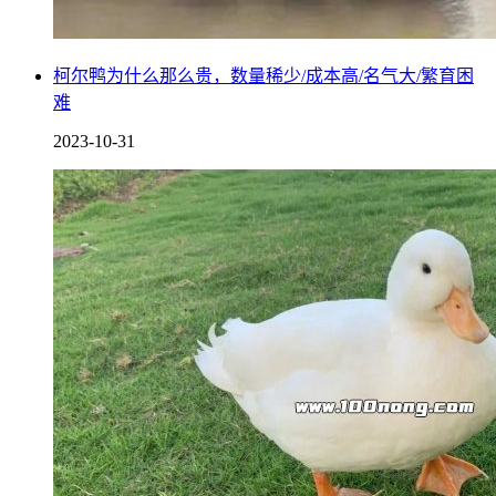
柯尔鸭为什么那么贵，数量稀少/成本高/名气大/繁育困
难
2023-10-31