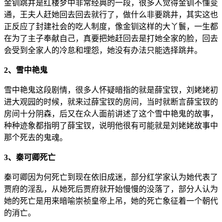
金钏跳井是红楼梦中非常经典的一段，很多人觉得金钏不懂变
通，王夫人赶她回去回去就行了，做什么非要跳井，其实这也
正反应了封建社会的吃人制度，像金钏这样的大丫鬟，一生都
在为了主子奉献自己，真要把她赶回去是打她全家的脸，回去
会受到全家人的冷怠和埋怨，她没有办法只能选择跳井。
2、雪中艳鬼
雪中艳鬼这段剧情，很多人怀疑暗指的就是薛宝钗，刘姥姥初
进大观园的时候，就来过薛宝钗的房间，当时就断言薛宝钗的
房间十分阴森，后又在众人面前讲述了这个雪中艳鬼的故事，
种种迹象都指明了薛宝钗，说明他很有可能就是刘姥姥故事中
那个死去的鬼魂。
3、秦可卿死亡
秦可卿因为何死亡到现在依旧成迷，部分红学家认为她代表了
贾府的淫乱，从她死后贾府就开始慢慢的没落了，部分人认为
她的死亡是用来暗喻崇祯皇帝上吊，她的死亡象征着一个朝代
的消亡。