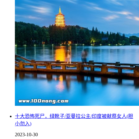
十大恐怖死尸，绿靴子/亚曼拉公主/印度被献祭女人(胆
小勿入)
2023-10-30