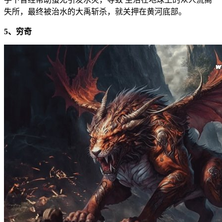
失所，最终被治水的大禹斩杀，就关押在黄河底部。
5、穷奇