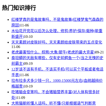
热门知识排行
红楼梦真的是鬼故事吗，不是鬼故事(红楼梦鬼气森森的
原因)
11-06
水仙花开完花以后怎么处理，修剪/养护/保存/栽种(能重
新盛开)
10-10
天天素颜对皮肤好吗，天天素颜给皮肤带来的五点变化
11-06
老虎最害怕什么，棕熊/大象/犀牛(老虎的最大克星)
09-21
泰坦蟒的天敌有哪些，仅有史前鳄鱼一个(当之无愧的史
前霸主)
09-19
12岁该不该有手机，不该买手机(可以买个平板或者电话
手表)
11-06
拉布拉多犬多少钱一只，1000-15000元左右(血统越纯价
格越贵)
10-19
吃猪脑会变笨吗，不会猪脑营养丰富(对人体有很多好
处)
11-09
大熊猫能听懂人话吗，听不懂(只能根据语气判断意