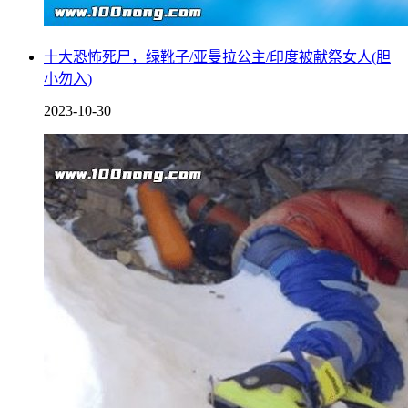
十大恐怖死尸，绿靴子/亚曼拉公主/印度被献祭女人(胆
小勿入)
2023-10-30