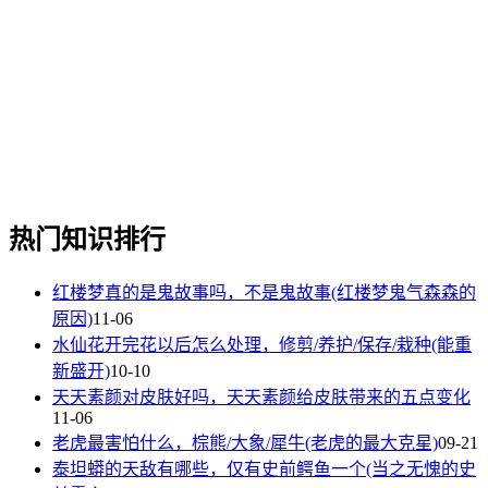
热门知识排行
红楼梦真的是鬼故事吗，不是鬼故事(红楼梦鬼气森森的
原因)
11-06
水仙花开完花以后怎么处理，修剪/养护/保存/栽种(能重
新盛开)
10-10
天天素颜对皮肤好吗，天天素颜给皮肤带来的五点变化
11-06
老虎最害怕什么，棕熊/大象/犀牛(老虎的最大克星)
09-21
泰坦蟒的天敌有哪些，仅有史前鳄鱼一个(当之无愧的史