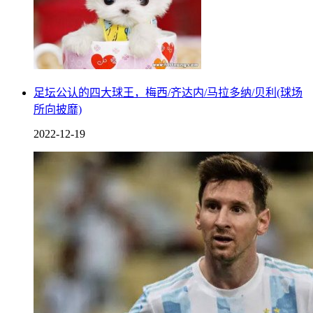
足坛公认的四大球王，梅西/齐达内/马拉多纳/贝利(球场
所向披靡)
2022-12-19