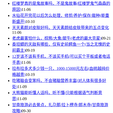
红楼梦真的是鬼故事吗，不是鬼故事(红楼梦鬼气森森的
原因)
11-06
水仙花开完花以后怎么处理，修剪/养护/保存/栽种(能重
新盛开)
10-10
天天素颜对皮肤好吗，天天素颜给皮肤带来的五点变化
11-06
老虎最害怕什么，棕熊/大象/犀牛(老虎的最大克星)
09-21
泰坦蟒的天敌有哪些，仅有史前鳄鱼一个(当之无愧的史
前霸主)
09-19
12岁该不该有手机，不该买手机(可以买个平板或者电话
手表)
11-06
拉布拉多犬多少钱一只，1000-15000元左右(血统越纯价
格越贵)
10-19
吃猪脑会变笨吗，不会猪脑营养丰富(对人体有很多好
处)
11-09
大熊猫能听懂人话吗，听不懂(只能根据语气判断意
思)
11-09
甘南旅游必去景点，扎尕那/拉卜楞寺/郎木寺(甘南旅游
攻略)
09-30