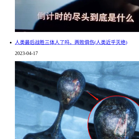
人类最后战胜三体人了吗，两败俱伤(人类近乎灭绝)
2023-04-17