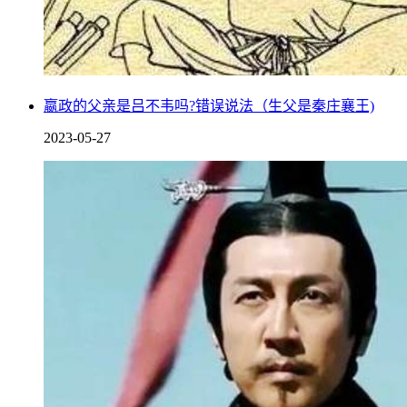
嬴政的父亲是吕不韦吗?错误说法（生父是秦庄襄王)
2023-05-27