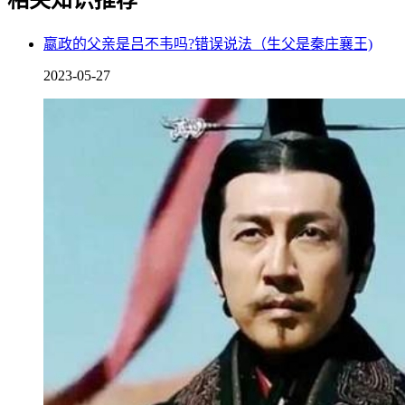
嬴政的父亲是吕不韦吗?错误说法（生父是秦庄襄王)
2023-05-27