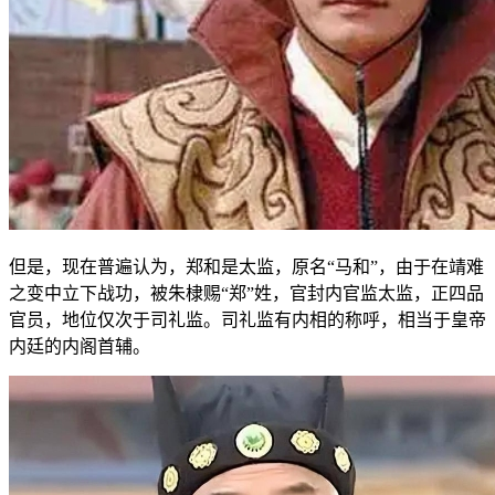
但是，现在普遍认为，郑和是太监，原名“马和”，由于在靖难
之变中立下战功，被朱棣赐“郑”姓，官封内官监太监，正四品
官员，地位仅次于司礼监。司礼监有内相的称呼，相当于皇帝
内廷的内阁首辅。