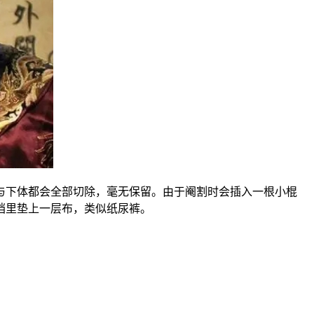
与下体都会全部切除，毫无保留。由于阉割时会插入一根小棍
裆里垫上一层布，类似纸尿裤。