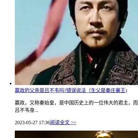
嬴政的父亲是吕不韦吗?错误说法（生父是秦庄襄王)
嬴政，又称秦始皇，是中国历史上的一位伟大的君主，而
吕不韦身...
2023-05-27 17:36
阅读全文 >>