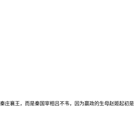
秦庄襄王，而是秦国宰相吕不韦，因为嬴政的生母赵姬起初是