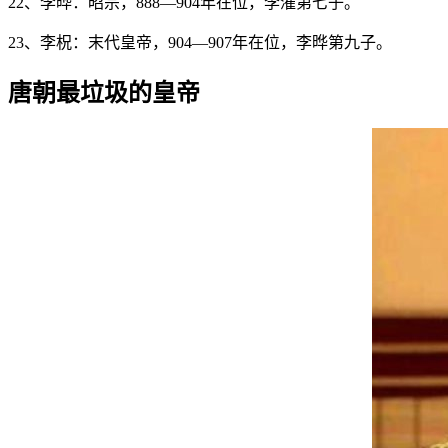
22、李晔：昭宗，888—904年在位，李漼第七子。
23、李柷：末代皇帝，904—907年在位，李晔第九子。
唐朝最垃圾的皇帝