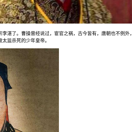
宗李湛了。曹操曾经说过，宦官之祸，古今皆有，唐朝也不例外
被太监杀死的少年皇帝。