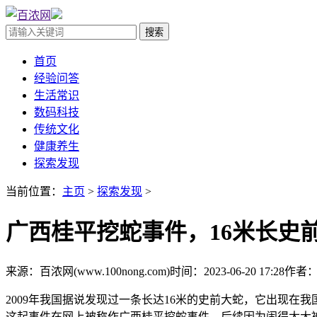
首页
经验问答
生活常识
数码科技
传统文化
健康养生
探索发现
当前位置：
主页
>
探索发现
>
广西桂平挖蛇事件，16米长史
来源：百浓网(www.100nong.com)
时间：2023-06-20 17:28
作者
2009年我国据说发现过一条长达16米的史前大蛇，它出现
这起事件在网上被称作广西桂平挖蛇事件，后续因为闹得太大