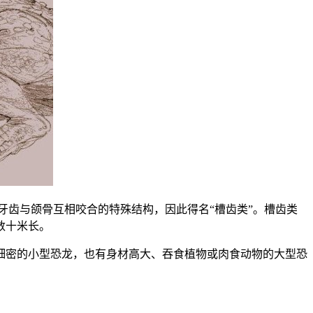
牙齿与颌骨互相咬合的特殊结构，因此得名“槽齿类”。槽齿类
数十米长。
细密的小型恐龙，也有身材高大、吞食植物或肉食动物的大型恐