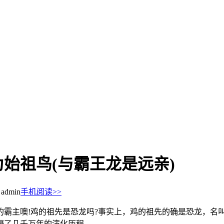
始祖鸟(与霸王龙是远亲)
dmin
手机阅读>>
的霸主噢!鸡的祖先是恐龙吗?事实上，鸡的祖先的确是恐龙，名
隔了几千万年的演化历程。