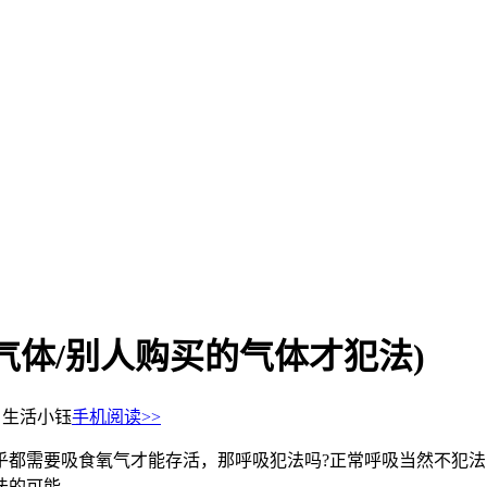
气体/别人购买的气体才犯法)
：生活小钰
手机阅读>>
乎都需要吸食氧气才能存活，那呼吸犯法吗?正常呼吸当然不犯
法的可能。