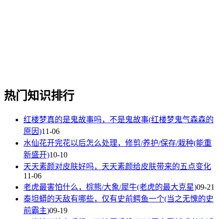
热门知识排行
红楼梦真的是鬼故事吗，不是鬼故事(红楼梦鬼气森森的
原因)
11-06
水仙花开完花以后怎么处理，修剪/养护/保存/栽种(能重
新盛开)
10-10
天天素颜对皮肤好吗，天天素颜给皮肤带来的五点变化
11-06
老虎最害怕什么，棕熊/大象/犀牛(老虎的最大克星)
09-21
泰坦蟒的天敌有哪些，仅有史前鳄鱼一个(当之无愧的史
前霸主)
09-19