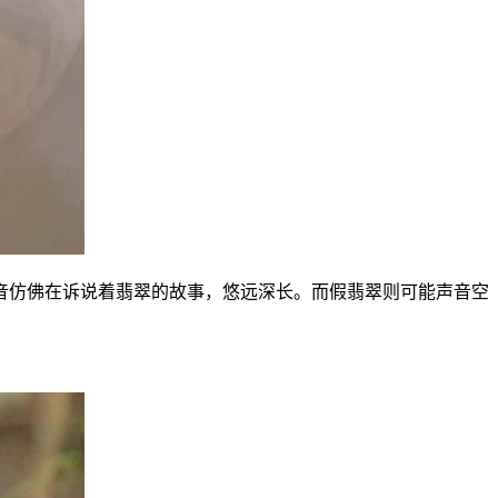
音仿佛在诉说着翡翠的故事，悠远深长。而假翡翠则可能声音空