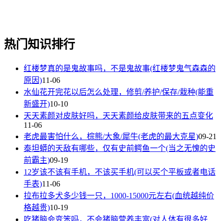
热门知识排行
红楼梦真的是鬼故事吗，不是鬼故事(红楼梦鬼气森森的
原因)
11-06
水仙花开完花以后怎么处理，修剪/养护/保存/栽种(能重
新盛开)
10-10
天天素颜对皮肤好吗，天天素颜给皮肤带来的五点变化
11-06
老虎最害怕什么，棕熊/大象/犀牛(老虎的最大克星)
09-21
泰坦蟒的天敌有哪些，仅有史前鳄鱼一个(当之无愧的史
前霸主)
09-19
12岁该不该有手机，不该买手机(可以买个平板或者电话
手表)
11-06
拉布拉多犬多少钱一只，1000-15000元左右(血统越纯价
格越贵)
10-19
吃猪脑会变笨吗，不会猪脑营养丰富(对人体有很多好