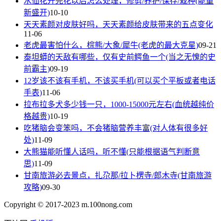
水仙花开完花以后怎么处理，修剪/养护/保存/栽种(能重
新盛开)
10-10
天天素颜对皮肤好吗，天天素颜给皮肤带来的五点变化
11-06
老虎最害怕什么，棕熊/大象/犀牛(老虎的最大克星)
09-21
泰坦蟒的天敌有哪些，仅有史前鳄鱼一个(当之无愧的史
前霸主)
09-19
12岁该不该有手机，不该买手机(可以买个平板或者电话
手表)
11-06
拉布拉多犬多少钱一只，1000-15000元左右(血统越纯价
格越贵)
10-19
吃猪脑会变笨吗，不会猪脑营养丰富(对人体有很多好
处)
11-09
大熊猫能听懂人话吗，听不懂(只能根据语气判断意
思)
11-09
甘南旅游必去景点，扎尕那/拉卜楞寺/郎木寺(甘南旅游
攻略)
09-30
Copyright © 2017-2023 m.100nong.com