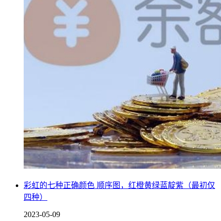
彩虹的七种正确颜色 顺序图，红橙黄绿蓝靛紫（最初仅
四种）
2023-05-09