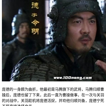
庞德的一身颇为曲折，他最初是马腾旗下的武将，马腾归顺曹
操后，庞德也留了下来，此后一直为曹操做事，在一次与关羽
的对战中，关羽趁机将庞德活捉，并劝他归顺刘备，庞德宁死