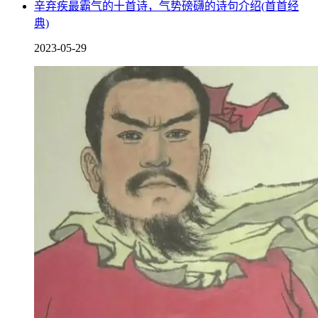
辛弃疾最霸气的十首诗，气势磅礴的诗句介绍(首首经
典)
2023-05-29