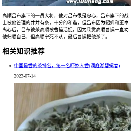
高顺吕布旗下的一员大将，他对吕布很是忠心，吕布旗下的战
士被他管理的井井有条，十分的和谐，但吕布因为貂蝉和董卓
离心后，吕布被杀高顺被曹操活捉，因为欣赏高顺曹操一直劝
他归顺自己，但高顺宁死不从，最后曹操把他杀了。
相关知识推荐
中国最香的茶排名，第一名吓煞人香(洞庭湖碧螺春)
2023-07-14