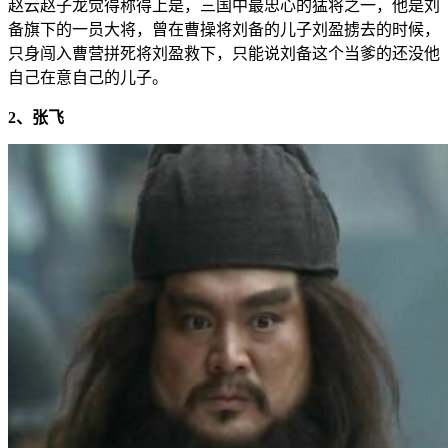
赵云赵子龙觉得称得上是，三国中最忠心的猛将之一，他是刘
备旗下的一员大将，曾在曹操将刘备的儿子刘盈掳去的时候，
只身闯入曹营拼死将刘盈救下，只能说刘备这个当爹的还没他
自己在意自己的儿子。
2、张飞